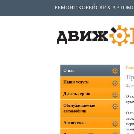
РЕМОНТ КОРЕЙСКИХ АВТОМ
Главн
О нас
Пр
Наши услуги
25 н
Дизель-сервис
В ск
сумм
Обслуживаемые
автомобили
О то
засе
Автостекло
перв
зако