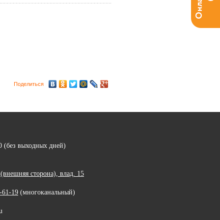
Поделиться
00 (без выходных дней)
внешняя сторона), влад. 15
-61-19
(многоканальный)
u