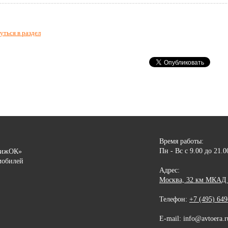
уться в раздел
Время работы:
Пн - Вс с 9.00 до 21.
вижОК»
мобилей
Адрес:
Москва, 32 км МКАД (
Телефон:
+7 (495) 649
E-mail: info@avtoera.r