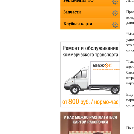
Регламенты ТО
Лыса
Прав
Запчасти
всле
давн
Клубная карта
"Мы 
удво
это 
он с
"Так
адми
быст
штра
нару
Еще 
парк
суто
По 