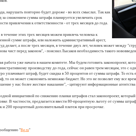
ков.
да, нарушать повторно будет дороже - во всех смыслах. Так как
д за снижением суммы штрафа планируется увеличить срок
ости привлечения к ответственности - от трех месяцев до года.
в течение этих трех месяцев можем привлечь человека к
енной сумме штрафа, или наложить административный арест,
суд делает, а после трех месяцев, в течение двух лет, человек может между "ст
нова чист перед законом", - пояснил Лысаков необходимость такого нововведен
ая работа уже начата в нашем комитете. Мы будем готовить законопроект, кот
нистративному производству до года, сейчас он равен трем месяцам, это с одно
ро уплачивает штраф, будет скидка в 50 процентов от суммы штрафа. То есть е
ф, то он может сэкономить немножко бюджет. Но это не позволит ему все врем
шение у нас более жесткое наказание", - цитируют информационные агентства
одной инициативой по снижению планки штрафов стал законопроект, которы
овке. В частности, предлагается ввести 80-процентную льготу от суммы штраф
к и 200 процентный дополнительный платеж при просрочке.
сообщению "
"
Rg.ru