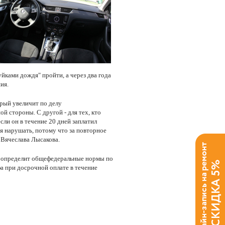
руйками дождя" пройти, а через два года
ия.
орый увеличит по делу
й стороны. С другой - для тех, кто
сли он в течение 20 дней заплатил
я нарушать, потому что за повторное
 Вячеслава Лысакова.
й определит общефедеральные нормы по
а при досрочной оплате в течение