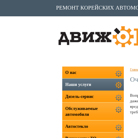
РЕМОНТ КОРЕЙСКИХ АВТОМ
Главн
О нас
Оч
Наши услуги
Вопр
Дизель-сервис
даже
вред
Обслуживаемые
треб
автомобили
Автостекло