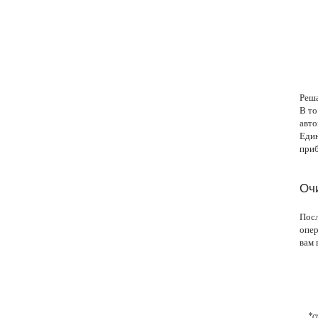
Реша
В то
авто
Един
приб
Оч
Посл
опер
вам 
*с