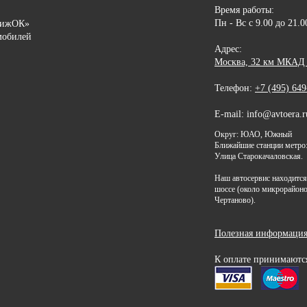
Время работы:
Пн - Вс с 9.00 до 21.
вижОК»
мобилей
Адрес:
Москва, 32 км МКАД (
Телефон:
+7 (495) 649
E-mail: info@avtoera.r
Округ: ЮАО, Южный
Ближайшие станции метро:
Улица Старокачаловская.
Наш автосервис находитс
шоссе (около микрорайон
Чертаново).
Полезная информаци
К оплате принимаютс