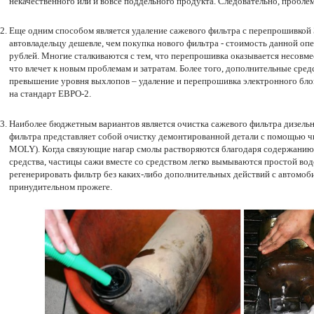
некачественного или и вовсе поддельного продукта. Следовательно, проблем
Еще одним способом является удаление сажевого фильтра с перепрошивкой
автовладельцу дешевле, чем покупка нового фильтра - стоимость данной опе
рублей. Многие сталкиваются с тем, что перепрошивка оказывается несовме
что влечет к новым проблемам и затратам. Более того, дополнительные сред
превышение уровня выхлопов – удаление и перепрошивка электронного бло
на стандарт ЕВРО-2.
Наиболее бюджетным вариантов является очистка сажевого фильтра дизельн
фильтра представляет собой очистку демонтированной детали с помощью чи
MOLY). Когда связующие нагар смолы растворяются благодаря содержанию
средства, частицы сажи вместе со средством легко вымываются простой вод
регенерировать фильтр без каких-либо дополнительных действий с автомоби
принудительном прожеге.