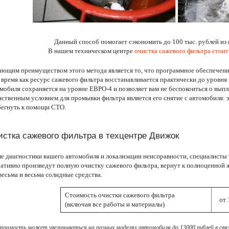
Данный способ помогает сэкономить до 100 тыс. рублей из
В нашем техническом центре
очистка сажевого фильтра стоит
ющим преимуществом этого метода является то, что программное обеспечени
 время как ресурс сажевого фильтра восстанавливается практически до уровня 
мобиля сохраняется на уровне ЕВРО-4 и позволяет вам не беспокоиться о выпл
ственным условием для промывки фильтра является его снятие с автомобиля: 
егнуть к помощи СТО.
истка сажевого фильтра в техцентре Движок
е диагностики вашего автомобиля и локализации неисправности, специалисты
ативно произведут полную очистку сажевого фильтра, вернут к полноценной 
весьма и весьма солидные средства.
Стоимость очистки сажевого фильтра
от 
(включая все работы и материалы)
тоимость может увеличиваться на разных моделях автомобиля до 13000 рублей в свя