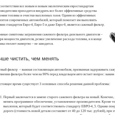
соответствия все новым и новым экологическим евростандартам
зводителям приходится внедрять все более эффективные средства
омии топлива и очистки выхлопных газов. Одним из эффективных
ентов современных автомобилей, который помогает им выполнять
вия стандартов Евро-4, Евро-5 и даже Евро-6, является сажевый фильтр.
вные симптомы загрязнения сажевого фильтра дизельного двигателя –
ря мощности двигателя, резкое увеличение расхода топлива, и в конце
ика глохнет намертво – не заводится.
чше чистить, чем менять
вый фильтр – важная составляющая автомобиля, призванная задерживать сажу 
лнении фильтра более чем на 90% перед владельцем авто встает вопрос: каким
стоящее время существует 3 основных способа решения данной проблемы:
Первый заключается в замене старого сажевого фильтра на новый. Конечно,
менять программное обеспечение, установленное производителем. Кроме то
выхлопов, который будет соответствовать стандарту ЕВРО-4, 5. Однако пок
дорого (стоимость новой детали составляет от 40 до 120 тыс. рублей), при 