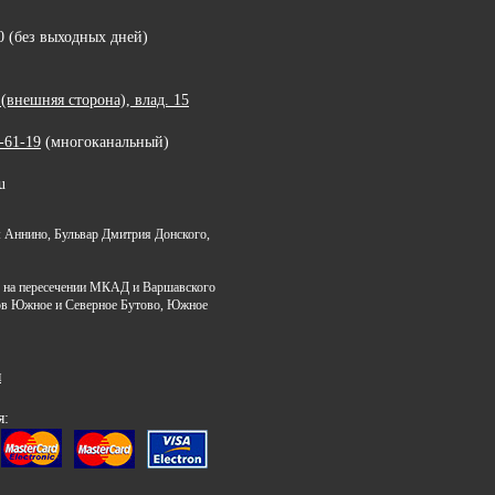
00 (без выходных дней)
внешняя сторона), влад. 15
-61-19
(многоканальный)
u
 Аннино, Бульвар Дмитрия Донского,
я на пересечении МКАД и Варшавского
ов Южное и Северное Бутово, Южное
я
я: