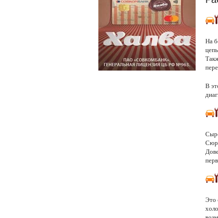
На б
цепь
Такж
пере
В эт
диаг
Сыро
Сюрп
Дове
перв
Это 
холо
возм