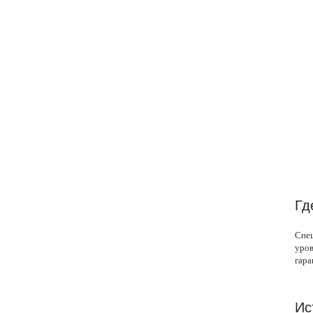
Гд
Спец
уров
гара
Ис