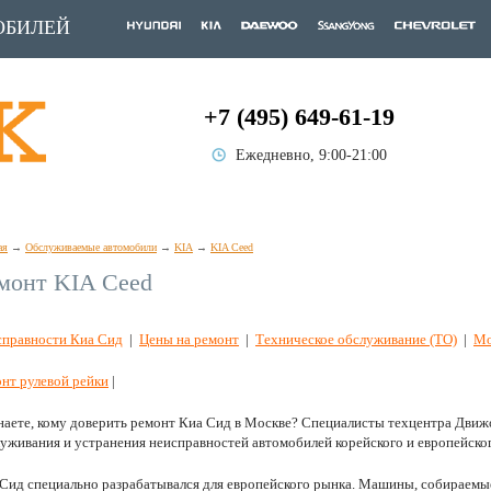
ОБИЛЕЙ
+7 (495) 649-61-19
Ежедневно, 9:00-21:00
ая
Обслуживаемые автомобили
KIA
KIA Ceed
монт KIA Ceed
справности Киа Сид
|
Цены на ремонт
|
Техническое обслуживание (ТО)
|
Мо
нт рулевой рейки
|
наете, кому доверить ремонт Киа Сид в Москве? Специалисты техцентра Дви
уживания и устранения неисправностей автомобилей корейского и европейског
Сид специально разрабатывался для европейского рынка. Машины, собираемые