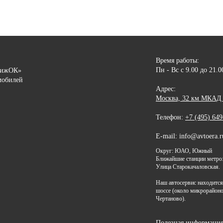
Время работы:
Пн - Вс с 9.00 до 21.
вижОК»
мобилей
Адрес:
Москва, 32 км МКАД (
Телефон:
+7 (495) 649
E-mail: info@avtoera.r
Округ: ЮАО, Южный
Ближайшие станции метро:
Улица Старокачаловская.
Наш автосервис находитс
шоссе (около микрорайон
Чертаново).
Полезная информаци