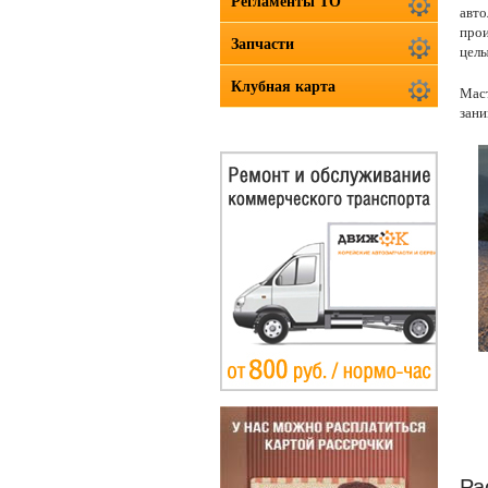
Регламенты ТО
авто
прои
Запчасти
целы
Клубная карта
Маст
зани
Ра