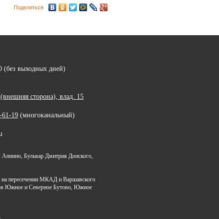
Поделиться
00 (без выходных дней)
внешняя сторона), влад. 15
-61-19
(многоканальный)
u
 Аннино, Бульвар Дмитрия Донского,
я на пересечении МКАД и Варшавского
ов Южное и Северное Бутово, Южное
я