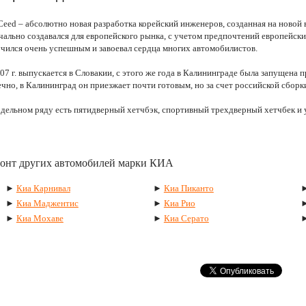
Ceed – абсолютно новая разработка корейский инженеров, созданная на новой
чально создавался для европейского рынка, с учетом предпочтений европейс
чился очень успешным и завоевал сердца многих автомобилистов.
07 г. выпускается в Словакии, с этого же года в Калининграде была запущена 
чно, в Калининград он приезжает почти готовым, но за счет российской сборки
дельном ряду есть пятидверный хетчбэк, спортивный трехдверный хетчбек и 
онт других автомобилей марки КИА
►
Киа Карнивал
►
Киа Пиканто
►
Киа Маджентис
►
Киа Рио
►
Киа Мохаве
►
Киа Серато