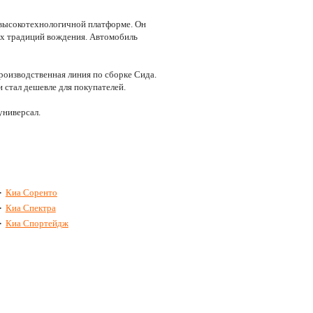
 высокотехнологичной платформе. Он
ких традиций вождения. Автомобиль
производственная линия по сборке Сида.
 стал дешевле для покупателей.
универсал.
►
Киа Соренто
►
Киа Спектра
►
Киа Спортейдж