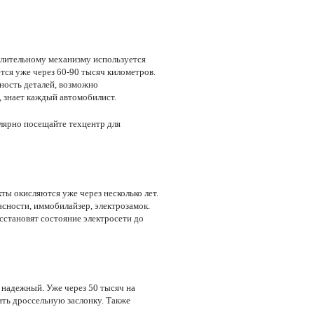
делительному механизму используется
ется уже через 60-90 тысяч километров.
ность деталей, возможно
, знает каждый автомобилист.
улярно посещайте техцентр для
ты окисляются уже через несколько лет.
сности, иммобилайзер, электрозамок.
становят состояние электросети до
 надежный. Уже через 50 тысяч на
ить дроссельную заслонку. Также