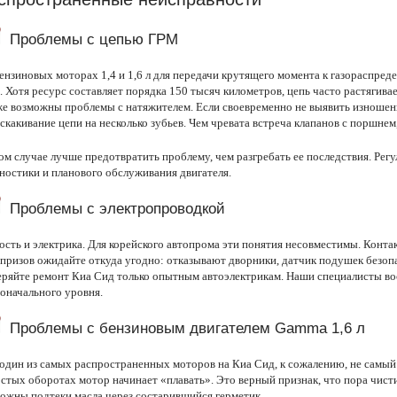
Проблемы с цепью ГРМ
ензиновых моторах 1,4 и 1,6 л для передачи крутящего момента к газораспре
. Хотя ресурс составляет порядка 150 тысяч километров, цепь часто растягива
е возможны проблемы с натяжителем. Если своевременно не выявить изношен
скакивание цепи на несколько зубьев. Чем чревата встреча клапанов с поршнем
ом случае лучше предотвратить проблему, чем разгребать ее последствия. Рег
ностики и планового обслуживания двигателя.
Проблемы с электропроводкой
сть и электрика. Для корейского автопрома эти понятия несовместимы. Контак
ризов ожидайте откуда угодно: отказывают дворники, датчик подушек безопа
ряйте ремонт Киа Сид только опытным автоэлектрикам. Наши специалисты вос
оначального уровня.
Проблемы с бензиновым двигателем Gamma 1,6 л
один из самых распространенных моторов на Киа Сид, к сожалению, не самый
стых оборотах мотор начинает «плавать». Это верный признак, что пора чист
ожны подтеки масла через состарившийся герметик.