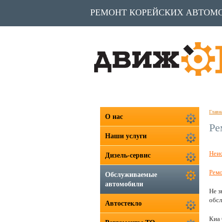
РЕМОНТ КОРЕЙСКИХ АВТОМ
Главн
О нас
Ре
Наши услуги
Неи
Дизель-сервис
Ремо
Обслуживаемые
автомобили
Не з
обсл
Автостекло
Киа 