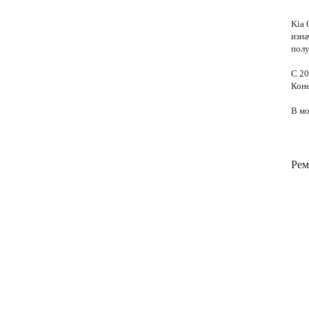
Kia 
изна
полу
С 20
Коне
В мо
Рем