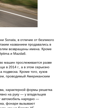
и Sonata, в отличие от безликого
 таким названием продавались в
делям возвращены имена. Кроме
Optima и Mazda6.
тво машин прослеживается разве
е в 2014 г., а в этом серьезно
подвеска. Кроме того, кузов
ием, проводимый Американским
зова, характерной формы решетка
 явно на руку — у владельцев
т автомобиль нарядно —
ика, фонари вызывают