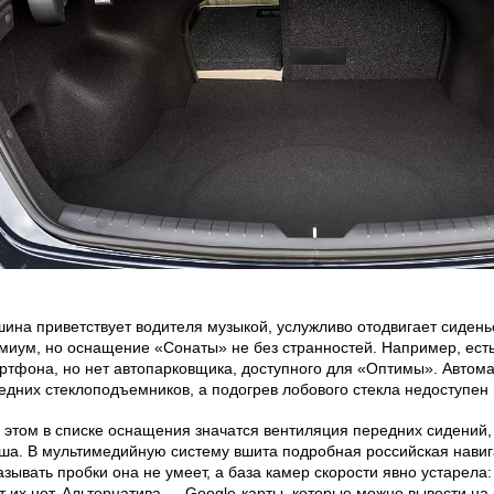
ина приветствует водителя музыкой, услужливо отодвигает сидень
миум, но оснащение «Сонаты» не без странностей. Например, ест
ртфона, но нет автопарковщика, доступного для «Оптимы». Автома
едних стеклоподъемников, а подогрев лобового стекла недоступен 
 этом в списке оснащения значатся вентиляция передних сидений,
ша. В мультимедийную систему вшита подробная российская навига
азывать пробки она не умеет, а база камер скорости явно устарела:
т их нет. Альтернатива — Google-карты, которые можно вывести на 