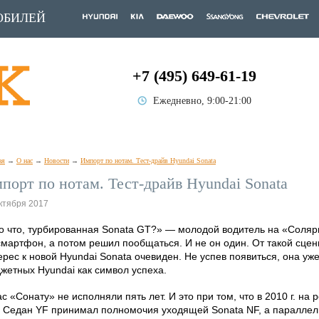
ОБИЛЕЙ
+7 (495) 649-61-19
Ежедневно, 9:00-21:00
ая
О нас
Новости
Импорт по нотам. Тест-драйв Hyundai Sonata
порт по нотам. Тест-драйв Hyundai Sonata
ктября 2017
о что, турбированная Sonata GT?» — молодой водитель на «Соляр
смартфон, а потом решил пообщаться. И не он один. От такой сцены
ерес к новой Hyundai Sonata очевиден. Не успев появиться, она у
жетных Hyundai как символ успеха.
ас «Сонату» не исполняли пять лет. И это при том, что в 2010 г. на
. Седан YF принимал полномочия уходящей Sonata NF, а параллел