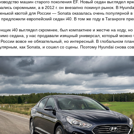
изводство машин старого поколения EF. Новый седан выглядел ярк
зались скромными, а в 2012 г. он внезапно покинул рынок. В Hyund
енькой квотой для России — Sonata оказалась очень популярной в
 предложили европейский седан i40. В том же году в Таганроге пр
нщик i40 выглядел скромнее, был компактнее и жестче на ходу, н
имо седана, у нас продавали изящный универсал, который можно 
 России вовсе не обязательный, но интересный. В глобальном план
улярным, как Sonata, и сошел со сцены. Поэтому Hyundai снова со