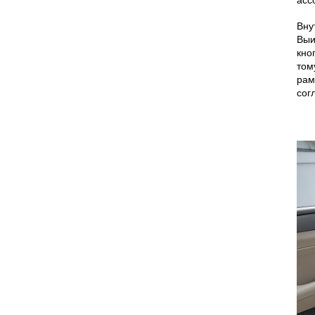
асс
Вну
Выи
кно
том
рам
сог