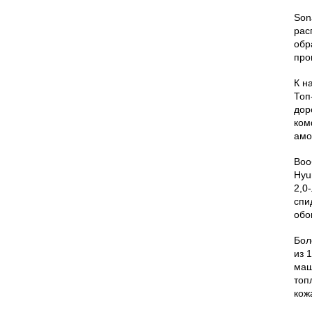
Son
рас
обр
про
К н
Топ
дор
ком
амо
Воо
Hyu
2,0
спи
обо
Бол
из 
маш
топ
кож