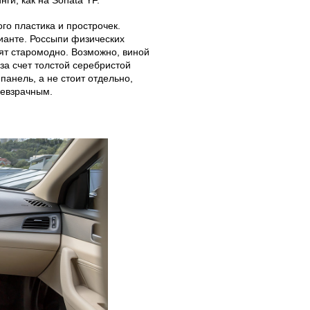
ги, как на Sonata YF.
о пластика и прострочек.
ианте. Россыпи физических
дят старомодно. Возможно, виной
за счет толстой серебристой
анель, а не стоит отдельно,
невзрачным.