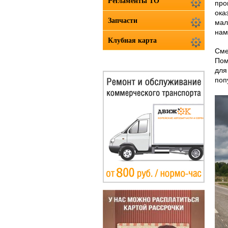
Регламенты ТО
про
ока
Запчасти
мал
нам
Клубная карта
Сме
Пом
для
поп