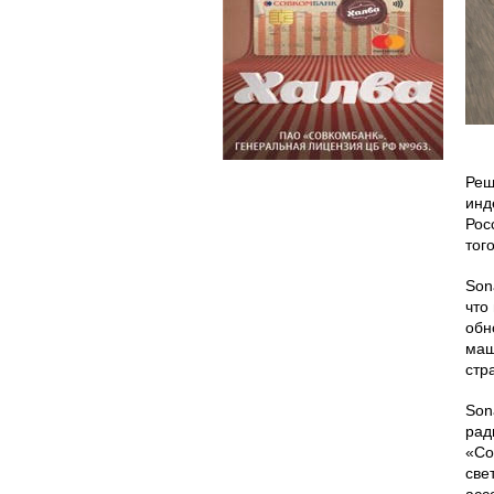
Реш
инд
Рос
тог
Son
что
обн
маш
стр
Son
рад
«Со
све