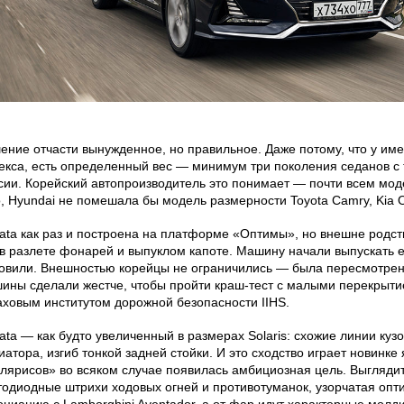
ение отчасти вынужденное, но правильное. Даже потому, что у имен
екса, есть определенный вес — минимум три поколения седанов с
сии. Корейский автопроизводитель это понимает — почти всем мо
о, Hyundai не помешала бы модель размерности Toyota Camry, Kia 
ata как раз и построена на платформе «Оптимы», но внешне родс
 в разлете фонарей и выпуклом капоте. Машину начали выпускать ещ
овили. Внешностью корейцы не ограничились — была пересмотрена 
ины сделали жестче, чтобы пройти краш-тест с малыми перекрыт
аховым институтом дорожной безопасности IIHS.
ata — как будто увеличенный в размерах Solaris: схожие линии ку
иатора, изгиб тонкой задней стойки. И это сходство играет новинке
лярисов» во всяком случае появилась амбициозная цель. Выгляди
тодиодные штрихи ходовых огней и противотуманок, узорчатая опт