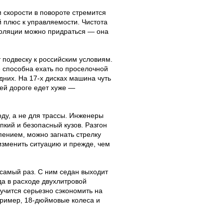
 скорости в повороте стремится
 плюс к управляемости. Чистота
изоляции можно придраться — она
подвеску к российским условиям.
е способна ехать по проселочной
дних. На 17-х дисках машина чуть
ей дороге едет хуже —
ду, а не для трассы. Инженеры
пкий и безопасный кузов. Разгон
пением, можно загнать стрелку
изменить ситуацию и прежде, чем
самый раз. С ним седан выходит
да в расходе двухлитровой
лучится серьезно сэкономить на
пример, 18-дюймовые колеса и