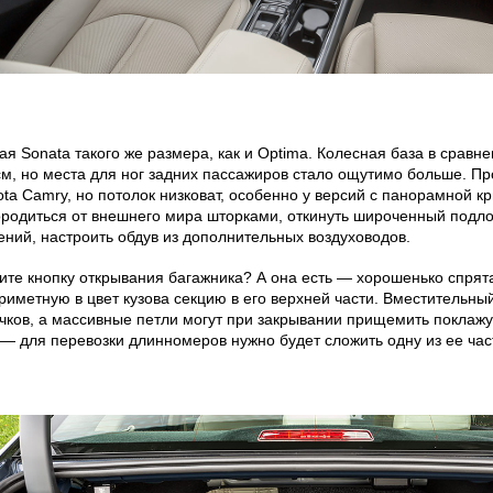
ая Sonata такого же размера, как и Optima. Колесная база в сравне
см, но места для ног задних пассажиров стало ощутимо больше. Пр
ota Camry, но потолок низковат, особенно у версий с панорамной 
ородиться от внешнего мира шторками, откинуть широченный подло
ений, настроить обдув из дополнительных воздуховодов.
ите кнопку открывания багажника? А она есть — хорошенько спрят
риметную в цвет кузова секцию в его верхней части. Вместительн
чков, а массивные петли могут при закрывании прищемить поклажу.
 — для перевозки длинномеров нужно будет сложить одну из ее час