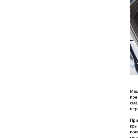
Маш
пре
сма
пер
При
кры
пок
мес