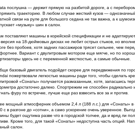
ata послушна — держит прямую на разбитой дороге, а с перебором
прямить траекторию. В любом случае жесткий кузов — однозначный
атной связи на руле для большого седана не так важна, а к шумо
пускает «музыку» шин в салон.
ам поставляют машины в корейской спецификации и не адаптируют 
-версия на 18-дюймовых дисках не любит острых стыков, но вполн
оге без пробоев, хотя задних пассажиров трясет сильнее, чем пере
фортнее. Вариант с двулитровым мотором еще мягче, но по хорош
ртизаторы здесь не с переменной жесткостью, а самые обычные.
бще базовый двигатель подойдет скорее для передвижения по горо
ndai пожертвовали легкостью машины ради того, чтобы сделать кре
-литровой «Сонаты» получается размазанным, хотя, запасшись тер
дометра достаточно далеко. Спортрежим не способен радикально 
гнать фуру по встречке, лучше еще раз взвесить все за и против.
ее мощный атмосферник объемом 2,4 л (188 л.с.) для «Сонаты» в 
10 с в разгоне до «сотни», а само ускорение очень уверенное. Выго
ины будет ощутима разве что в городской толчее, да и вряд ли по
ливе. Кроме того, для такой «Сонаты» недоступна часть опций. На
аный салон.