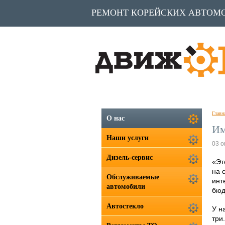
РЕМОНТ КОРЕЙСКИХ АВТОМ
Главн
О нас
Им
Наши услуги
03 о
Дизель-сервис
«Эт
на 
Обслуживаемые
инт
автомобили
бюд
Автостекло
У н
три