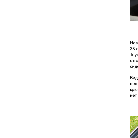
Нов
35 
Toy
отг
сид
Вид
неп
крю
нет