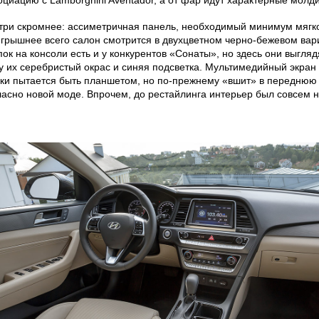
оциацию с Lamborghini Aventador, а от фар идут характерные молдин
три скромнее: ассиметричная панель, необходимый минимум мягког
грышнее всего салон смотрится в двухцветном черно-бежевом вар
пок на консоли есть и у конкурентов «Сонаты», но здесь они выгля
у их серебристый окрас и синяя подсветка. Мультимедийный экран 
ки пытается быть планшетом, но по-прежнему «вшит» в переднюю п
ласно новой моде. Впрочем, до рестайлинга интерьер был совсем 