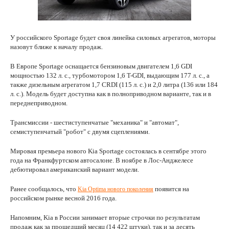
У российского Sportage будет своя линейка силовых агрегатов, моторы
назовут ближе к началу продаж.
В Европе Sportage оснащается бензиновым двигателем 1,6 GDI
мощностью 132 л. с., турбомотором 1,6 T-GDI, выдающим 177 л. с., а
также дизельным агрегатом 1,7 CRDI (115 л. с.) и 2,0 литра (136 или 184
л. с.). Модель будет доступна как в полноприводном варианте, так и в
переднеприводном.
Трансмиссии - шестиступенчатые "механика" и "автомат",
семиступенчатый "робот" с двумя сцеплениями.
Мировая премьера нового Kia Sportage состоялась в сентябре этого
года на Франкфуртском автосалоне. В ноябре в Лос-Анджелесе
дебютировал американский вариант модели.
Ранее сообщалось, что
появится на
Kia Optima нового поколения
российском рынке весной 2016 года.
Напомним, Kia в России занимает вторые строчки по результатам
продаж как за прошедший месяц (14 422 штуки), так и за десять