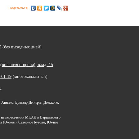
Поделиться
00 (без выходных дней)
внешняя сторона), влад. 15
-61-19
(многоканальный)
u
 Аннино, Бульвар Дмитрия Донского,
я на пересечении МКАД и Варшавского
ов Южное и Северное Бутово, Южное