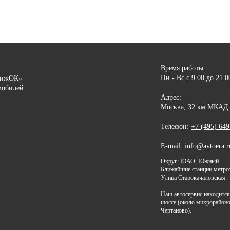
Время работы:
Пн - Вс с 9.00 до 21.
вижОК»
мобилей
Адрес:
Москва, 32 км МКАД (
Телефон:
+7 (495) 649
E-mail: info@avtoera.r
Округ: ЮАО, Южный
Ближайшие станции метро:
Улица Старокачаловская.
Наш автосервис находитс
шоссе (около микрорайон
Чертаново).