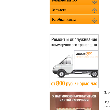
Регламенты ТО
Запчасти
Клубная карта
По э
Под 
для 