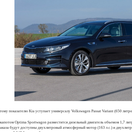
тому показателю Kia уступает универсалу Volkswagen Passat Variant (650 литр
капотом Optima Sportwagon разместится дизельный двигатель объемом 1,7 ли
заказа будут доступны двухлитровый атмосферный мотор (163 л.с.) и двухлит