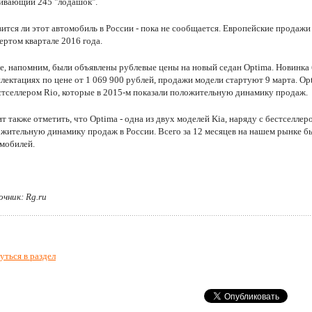
ивающий 245 "лодашок".
ится ли этот автомобиль в России - пока не сообщается. Европейские продажи
ертом квартале 2016 года.
е, напомним, были объявлены рублевые цены на новый седан Optima. Новинка б
лектациях по цене от 1 069 900 рублей, продажи модели стартуют 9 марта. Opt
стселлером Rio, которые в 2015-м показали положительную динамику продаж.
т также отметить, что Optima - одна из двух моделей Kia, наряду с бестселлер
жительную динамику продаж в России. Всего за 12 месяцев на нашем рынке бы
мобилей.
чник: Rg.ru
уться в раздел