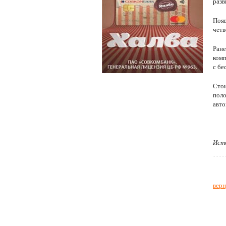
разв
Появ
четв
Ране
комп
с бе
Стои
поло
авто
Исто
верн