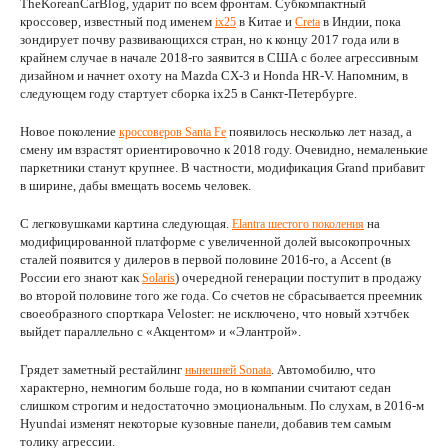
TheKoreanCarBlog, ударит по всем фронтам. Субкомпактный
кроссовер, известный под именем
в Китае и
в Индии, пока
ix25
Creta
зондирует почву развивающихся стран, но к концу 2017 года или в
крайнем случае в начале 2018-го заявится в США с более агрессивным
дизайном и начнет охоту на Mazda CX-3 и Honda HR-V. Напомним, в
следующем году стартует сборка ix25 в Санкт-Петербурге.
Новое поколение
появилось несколько лет назад, а
кроссоверов Santa Fe
смену им взрастят ориентировочно к 2018 году. Очевидно, немаленькие
паркетники станут крупнее. В частности, модификация Grand прибавит
в ширине, дабы вмещать восемь человек.
С легковушками картина следующая.
на
Elantra шестого поколения
модифицированной платформе с увеличенной долей высокопрочных
сталей появится у дилеров в первой половине 2016-го, а Accent (в
России его знают как
) очередной генерации поступит в продажу
Solaris
во второй половине того же года. Со счетов не сбрасывается преемник
своеобразного спорткара Veloster: не исключено, что новый хэтчбек
выйдет параллельно с «Акцентом» и «Элантрой».
Грядет заметный рестайлинг
. Автомобилю, что
нынешней Sonata
характерно, немногим больше года, но в компании считают седан
слишком строгим и недостаточно эмоциональным. По слухам, в 2016-м
Hyundai изменят некоторые кузовные панели, добавив тем самым
толику агрессии.