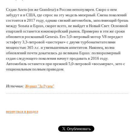
Седан Azera (он же Grandeur) в России непопулярен. Скоро о нем
забудут и в США, где спрос на эту модель мизерный. Смена поколений
состоится в 2017 году, однако свежий автомобиль, заполняющий брешь
между Sonata и Equus, скорее всего, не выйдет в Новый Свет. Основной
епархией останется южнокорейский рынок. Примерно в эти же сроки
обновится роскошный Genesis. Его 5,0-литровый мотор V8 передаст
эстафету 3,3-литровой «шестерке» с двумя турбонагнетателями
мощностью 365 л.с. и уменьшенным аппетитом. Наконец, волна
обновлений почти докатилась до великана Equus: полноразмерный
седан следующего поколения начнут продавать в 2016 году.
Автомобиль останется при прежней 5,0-литровой «восьмерке», зато с
опциональным полным приводом.
Источник:
Журнал "За Рулем"
вернуться в раздел